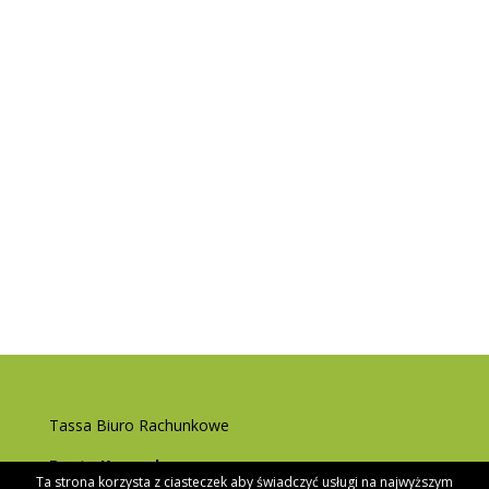
Tassa Biuro Rachunkowe
Beata Konarska
Ta strona korzysta z ciasteczek aby świadczyć usługi na najwyższym